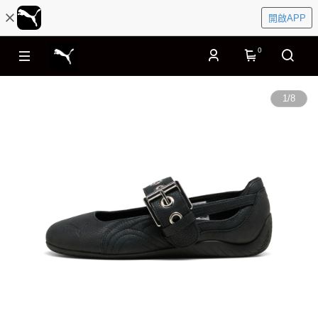
開啟APP
0
1
/
8