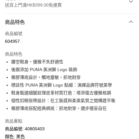
送貨上門滿HK$399.00免運費
付款方式
商品特色
信用卡
商品編號
線上付款
604957
相關說明
Alipay, PayMe, WeChat Pay, UnionPay, FPS
商品特色
送貨方式
鏤空鞋身，優雅不失舒適性
後跟添加 PUMA 美洲獅 Logo 裝飾
單筆訂單淨值滿$399可享免運費優惠
橡膠薄底設計，觸地靈敏，抓地耐穿
每筆HK$30.00，滿HK$399.00或以上免運費
標誌性 PUMA 美洲獅 Logo 點綴：演繹品牌符號美學
滿$599可享澳門免運費優惠
運費表
鞋身甄選細膩紋理皮革材質打造：增添復古優雅格調
個性扣眼搭帶設計：在工裝感與柔美氣質之間構建平衡
橡膠薄底搭配經典網底：抓地耐穿，邁步穩妥自在
商品重點
商品編號: 40805403
顏色: 黑色