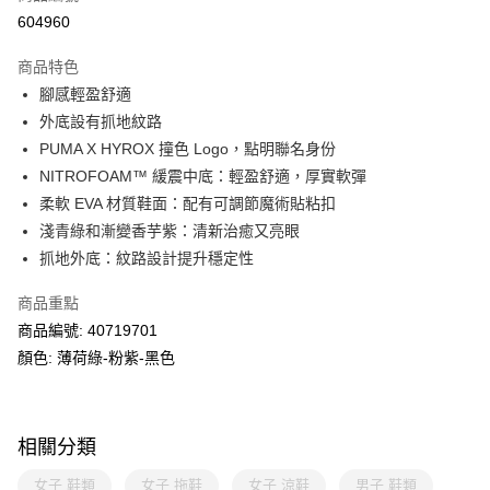
線上付款
604960
相關說明
Alipay, PayMe, WeChat Pay, UnionPay, FPS
商品特色
送貨方式
腳感輕盈舒適
外底設有抓地紋路
單筆訂單淨值滿$399可享免運費優惠
PUMA X HYROX 撞色 Logo，點明聯名身份
每筆HK$30.00，滿HK$399.00或以上免運費
NITROFOAM™ 緩震中底：輕盈舒適，厚實軟彈
滿$599可享澳門免運費優惠
運費表
柔軟 EVA 材質鞋面：配有可調節魔術貼粘扣
淺青綠和漸變香芋紫：清新治癒又亮眼
抓地外底：紋路設計提升穩定性
商品重點
商品編號: 40719701
顏色: 薄荷綠-粉紫-黑色
相關分類
女子 鞋類
女子 拖鞋
女子 涼鞋
男子 鞋類