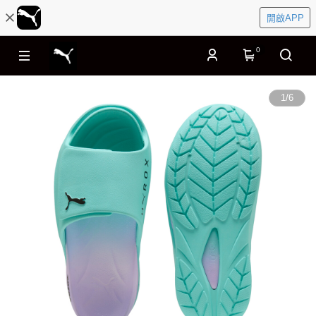
開啟APP
0
1
/
6