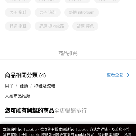
男子 拖鞋
男子 涼鞋
舒適 nitrofoam
舒適 拖鞋
舒適 抓地紋路
舒適 撞色
商品推薦
商品相關分類 (4)
查看全部
男子
鞋類
拖鞋及涼鞋
人氣商品推薦
您可能有興趣的商品
全店暢銷排行
本網站中使用 cookie，欲查詢有關本網站使用 cookie 方式之詳情，及若您不希
熱門標籤
望在電腦上使用 cookie 時應如何變更電腦的 cookie 設定，請參閱本網站「
私隱