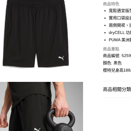
商品特色
相關說明
寬鬆適宜版
Alipay, PayMe,
實用口袋設
送貨方式
兩側開衩，
dryCEL
單筆訂單淨值滿
PUMA 美洲
每筆HK$30.0
商品重點
滿$599可享
商品編號: 5259
顏色: 黑色
模特兒身高18
商品相關分類 (
男子
服裝
人氣商品推薦
運動
跑步及
男子
運動