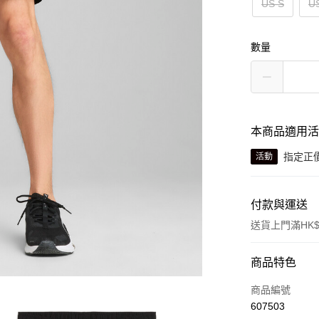
US S
U
數量
本商品適用
指定正價
活動
付款與運送
送貨上門滿HK$
付款方式
商品特色
信用卡
商品編號
607503
線上付款