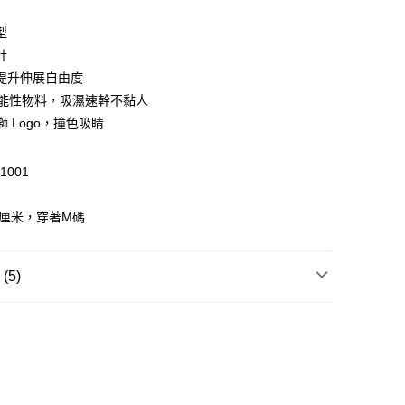
型
 WeChat Pay, UnionPay, FPS
計
提升伸展自由度
L 功能性物料，吸濕速幹不黏人
$399可享免運費優惠
獅 Logo，撞色吸睛
0，滿HK$399.00或以上免運費
澳門免運費優惠
運費表
1001
8厘米，穿著M碼
5)
短褲
訓練
服裝
跑步及訓練