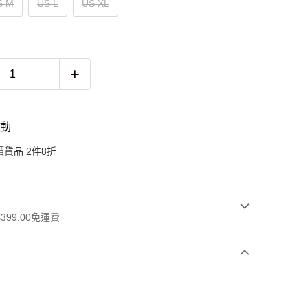
S M
US L
US XL
活動
貨品 2件8折
399.00免運費