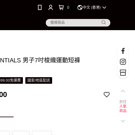
0
中文 (香港)
SENTIALS 男子7吋梭織運動短褲
99.00免運費
國家/地區配送
00
前往
人氣
商品