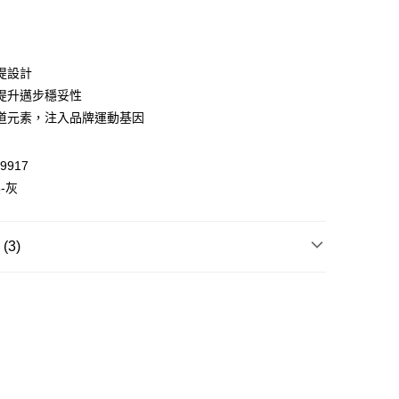
提設計
 WeChat Pay, UnionPay, FPS
提升邁步穩妥性
道元素，注入品牌運動基因
$399可享免運費優惠
9917
0，滿HK$399.00或以上免運費
-灰
澳門免運費優惠
運費表
3)
休閒
LS