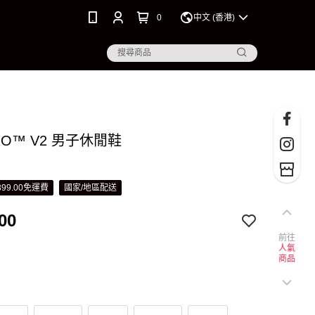
0
中文 (香港)
TRO™ V2 男子休閒鞋
99.00免運費
國家/地區配送
00
前往
人氣
商品