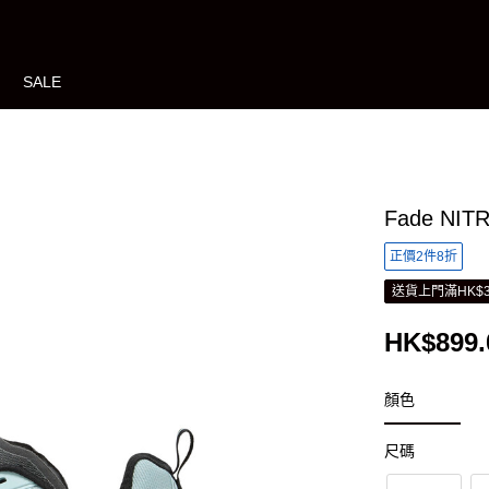
SALE
Fade NI
正價2件8折
送貨上門滿HK$3
HK$899.
顏色
尺碼