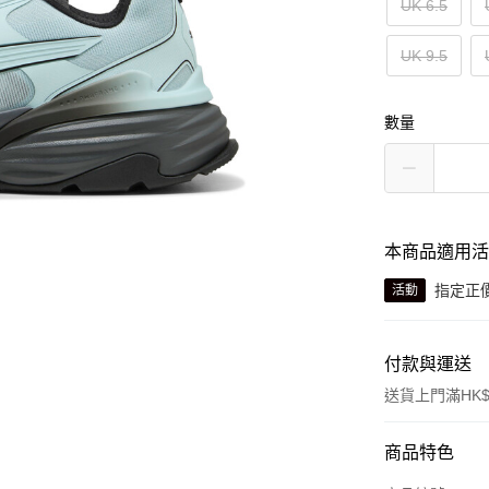
UK 6.5
UK 9.5
數量
本商品適用
指定正價
活動
付款與運送
送貨上門滿HK$
付款方式
商品特色