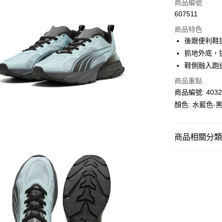
信用卡
商品編號
607511
線上付款
商品特色
相關說明
後跟便利鞋
Alipay, PayMe,
抓地外底，
送貨方式
鞋側融入跑
單筆訂單淨值滿
商品重點
商品編號: 4032
每筆HK$30.0
顏色: 水藍色-黑
滿$599可享
商品相關分類 (
男子
鞋類
人氣商品推薦
PUMA SPECIA