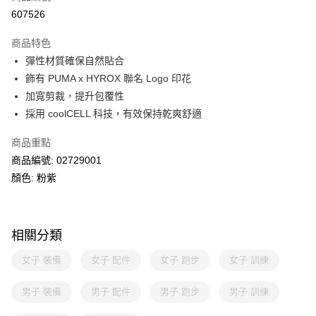
線上付款
607526
相關說明
Alipay, PayMe, WeChat Pay, UnionPay, FPS
商品特色
送貨方式
彈性材質確保自然貼合
飾有 PUMA x HYROX 聯名 Logo 印花
單筆訂單淨值滿$399可享免運費優惠
加寬剪裁，提升包覆性
每筆HK$30.00，滿HK$399.00或以上免運費
採用 coolCELL 科技，有效保持乾爽舒適
滿$599可享澳門免運費優惠
運費表
商品重點
商品編號: 02729001
顏色: 粉紫
相關分類
女子 裝備
女子 配件
女子 跑步
女子 訓練
男子 裝備
男子 配件
男子 跑步
男子 訓練