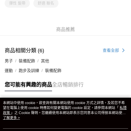
彈性 髮帶
舒適 聯名
商品推薦
商品相關分類 (6)
查看全部
男子
裝備配飾
其他
運動
跑步及訓練
裝備配飾
您可能有興趣的商品
全店暢銷排行
本網站中使用 cookie，欲查詢有關本網站使用 cookie 方式之詳情，及若您不希
熱門標籤
望在電腦上使用 cookie 時應如何變更電腦的 cookie 設定，請參閱本網站「
私隱
政策
」之 Cookie 聲明。您繼續使用本網站即表示您同意本公司得按本網站使用
條款之 Cookie 聲明使用 cookie。
了解更多 >
熱銷排行
最新商品
人氣推薦