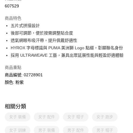
線上付款
607529
相關說明
Alipay, PayMe, WeChat Pay, UnionPay, FPS
商品特色
送貨方式
五片式拼接設計
後部可調節，便於按需調整貼合度
單筆訂單淨值滿$399可享免運費優惠
透氣網眼布吸汗帶，提升佩戴舒適性
每筆HK$30.00，滿HK$399.00或以上免運費
HYROX 字母標識與 PUMA 美洲獅 Logo 點綴，彰顯聯名身份
滿$599可享澳門免運費優惠
運費表
採用 ULTRAWEAVE 工藝，兼具出眾延展性能與輕盈舒適體驗
商品重點
商品編號: 02728901
顏色: 粉紫
相關分類
女子 裝備
女子 配件
女子 帽子
女子 跑步
女子 訓練
男子 裝備
男子 配件
男子 帽子