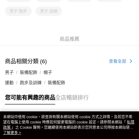
男子 跑步
男子 訓練
商品推薦
商品相關分類 (6)
查看全部
男子
裝備配飾
帽子
運動
跑步及訓練
裝備配飾
您可能有興趣的商品
全店暢銷排行
本網站中使用 cookie，欲查詢有關本網站使用 cookie 方式之詳情，及若您不希
熱門標籤
望在電腦上使用 cookie 時應如何變更電腦的 cookie 設定，請參閱本網站「
私隱
政策
」之 Cookie 聲明。您繼續使用本網站即表示您同意本公司得按本網站使用
條款之 Cookie 聲明使用 cookie。
了解更多 >
熱銷排行
最新商品
人氣推薦