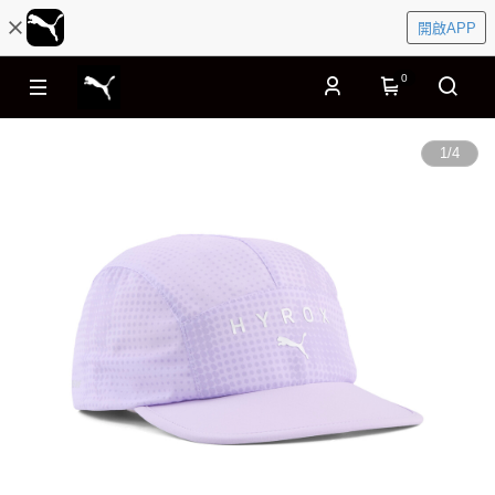
開啟APP
0
1
/
4