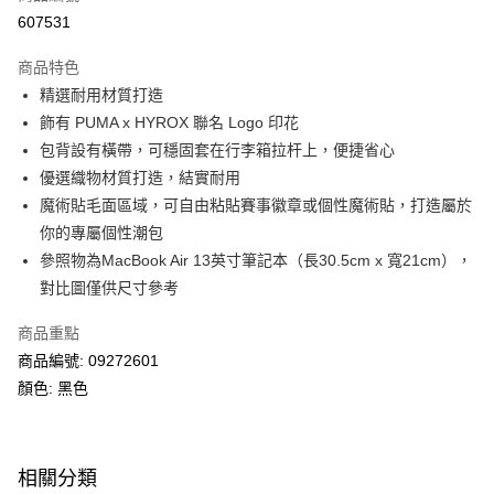
線上付款
607531
相關說明
Alipay, PayMe, WeChat Pay, UnionPay, FPS
商品特色
送貨方式
精選耐用材質打造
飾有 PUMA x HYROX 聯名 Logo 印花
單筆訂單淨值滿$399可享免運費優惠
包背設有橫帶，可穩固套在行李箱拉杆上，便捷省心
每筆HK$30.00，滿HK$399.00或以上免運費
優選織物材質打造，結實耐用
滿$599可享澳門免運費優惠
運費表
魔術貼毛面區域，可自由粘貼賽事徽章或個性魔術貼，打造屬於
你的專屬個性潮包
參照物為MacBook Air 13英寸筆記本（長30.5cm x 寬21cm），
對比圖僅供尺寸參考
商品重點
商品編號: 09272601
顏色: 黑色
相關分類