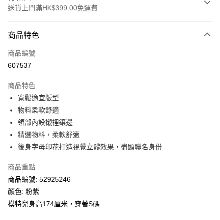
送貨上門滿HK$399.00免運費
付款方式
商品特色
信用卡
商品編號
線上付款
607537
相關說明
Alipay, PayMe, WeChat Pay, UnionPay, FPS
商品特色
送貨方式
寬鬆適宜版型
物料柔軟舒適
單筆訂單淨值滿$399可享免運費優惠
領部內設襯裡鑲邊
每筆HK$30.00，滿HK$399.00或以上免運費
精選物料，柔軟舒適
滿$599可享澳門免運費優惠
運費表
後身字母印花打造視覺立體效果，盡顯聯名身份
商品重點
商品編號: 52925246
顏色: 粉紫
模特兒身高174厘米，穿著S碼