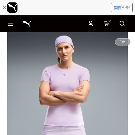
開啟APP
0
1
/
5