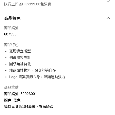
送貨上門滿HK$399.00免運費
付款方式
商品特色
信用卡
商品編號
線上付款
607555
相關說明
Alipay, PayMe, WeChat Pay, UnionPay, FPS
商品特色
送貨方式
寬鬆適宜版型
側邊開衩設計
單筆訂單淨值滿$399可享免運費優惠
圓領無袖剪裁
每筆HK$30.00，滿HK$399.00或以上免運費
精選彈性物料，貼身舒適自在
滿$599可享澳門免運費優惠
運費表
Logo 圖案裝飾衣身，彰顯運動張力
商品重點
商品編號: 52923001
顏色: 黑色
模特兒身高184厘米，穿著M碼