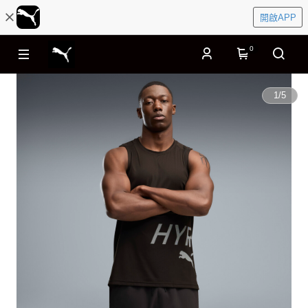
開啟APP
0
1
/
5