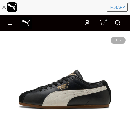
開啟APP
0
1
/
6