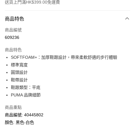
送貨上門滿HK$399.00免運費
付款方式
商品特色
信用卡
商品編號
線上付款
609236
相關說明
Alipay, PayMe, WeChat Pay, UnionPay, FPS
商品特色
送貨方式
SOFTFOAM+：加厚鞋跟設計，帶來柔軟舒適的步行體驗
標準寬度
單筆訂單淨值滿$399可享免運費優惠
圓頭設計
每筆HK$30.00，滿HK$399.00或以上免運費
鞋帶設計
滿$599可享澳門免運費優惠
運費表
鞋跟類型：平底
PUMA 品牌細節
商品重點
商品編號: 40445802
顏色: 黑色-白色