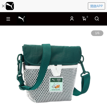
開啟APP
0
1
/
6