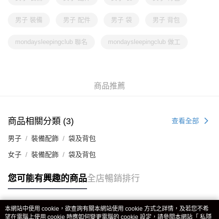
男子 裝備
男子 配件
男子 袋
男子 背包
mondaysleepingclub 聯名
mondaysleepingclub 做工
商品推薦
商品相關分類 (3)
查看全部
男子
裝備配飾
袋及背包
女子
裝備配飾
袋及背包
您可能有興趣的商品
全店暢銷排行
本網站中使用 cookie，欲查詢有關本網站使用 cookie 方式之詳情，及若您不希
熱門標籤
望在電腦上使用 cookie 時應如何變更電腦的 cookie 設定，請參閱本網站「
私隱