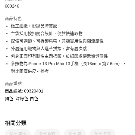
線上付款
609246
相關說明
Alipay, PayMe, WeChat Pay, UnionPay, FPS
商品特色
送貨方式
做工細緻，彰顯品牌質感
主袋採用按扣開合設計，便於快速取物
單筆訂單淨值滿$399可享免運費優惠
配備可調節、可拆卸肩帶，兼顧實用性與潮流屬性
每筆HK$30.00，滿HK$399.00或以上免運費
外層選用織物與人造革拼接，富有層次感
滿$599可享澳門免運費優惠
運費表
包身正面印有聯名主題標籤，於細節處傳遞慵懶個性
參照物為iPhone 13 Pro Max 13手機（長16cm x 寬7.6cm），
對比圖僅供尺寸參考
商品重點
商品編號: 09320401
顏色: 深綠色-白色
相關分類
女子 裝備
女子 配件
女子 袋
女子 背包