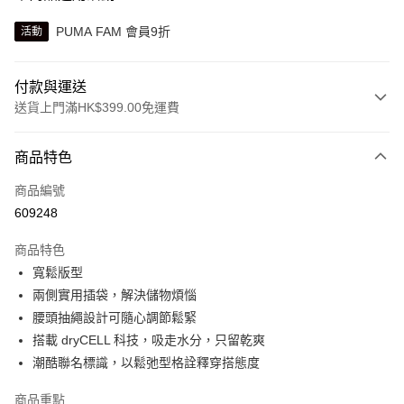
PUMA FAM 會員9折
活動
付款與運送
送貨上門滿HK$399.00免運費
付款方式
商品特色
信用卡
商品編號
線上付款
609248
相關說明
Alipay, PayMe, WeChat Pay, UnionPay, FPS
商品特色
送貨方式
寬鬆版型
兩側實用插袋，解決儲物煩惱
單筆訂單淨值滿$399可享免運費優惠
腰頭抽繩設計可隨心調節鬆緊
每筆HK$30.00，滿HK$399.00或以上免運費
搭載 dryCELL 科技，吸走水分，只留乾爽
滿$599可享澳門免運費優惠
運費表
潮酷聯名標識，以鬆弛型格詮釋穿搭態度
商品重點