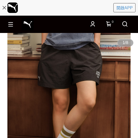
開啟APP
0
1
/
8