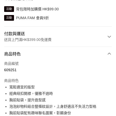
背包限時加購價 HK$99.00
活動
PUMA FAM 會員9折
活動
付款與運送
送貨上門滿HK$399.00免運費
付款方式
商品特色
信用卡
商品編號
線上付款
609251
相關說明
Alipay, PayMe, WeChat Pay, UnionPay, FPS
商品特色
送貨方式
寬鬆適宜的版型
經典紐扣開襟，優雅不過時
單筆訂單淨值滿$399可享免運費優惠
胸前貼袋，提升造型感
每筆HK$30.00，滿HK$399.00或以上免運費
泡泡紗物料結合豎條紋設計，上身舒適且不失活力型格
滿$599可享澳門免運費優惠
運費表
胸前貼袋配有趣味聯名圖案，彰顯身份