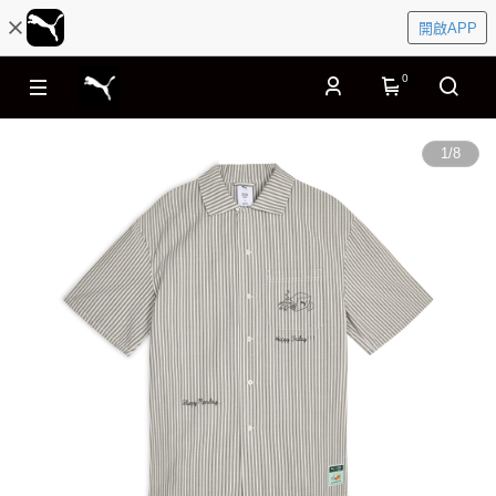
開啟APP
0
1
/
8