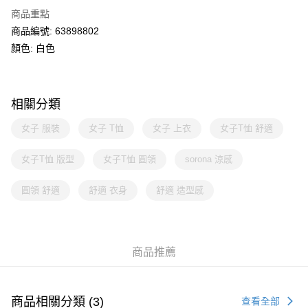
商品重點
商品編號: 63898802
顏色: 白色
相關分類
女子 服裝
女子 T恤
女子 上衣
女子T恤 舒適
女子T恤 版型
女子T恤 圓領
sorona 涼感
圓領 舒適
舒適 衣身
舒適 造型感
商品推薦
商品相關分類 (3)
查看全部