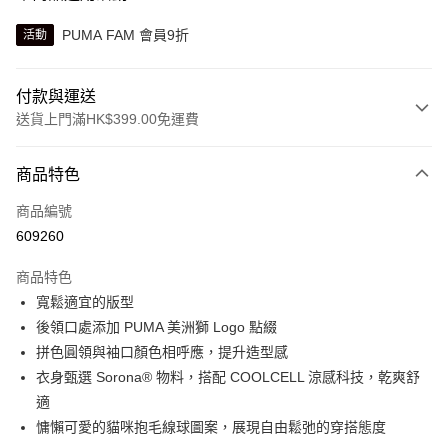
PUMA FAM 會員9折
活動
付款與運送
送貨上門滿HK$399.00免運費
付款方式
商品特色
信用卡
商品編號
線上付款
609260
相關說明
Alipay, PayMe, WeChat Pay, UnionPay, FPS
商品特色
送貨方式
寬鬆適宜的版型
後領口處添加 PUMA 美洲獅 Logo 點綴
單筆訂單淨值滿$399可享免運費優惠
拼色圓領與袖口顏色相呼應，提升造型感
每筆HK$30.00，滿HK$399.00或以上免運費
衣身甄選 Sorona® 物料，搭配 COOLCELL 涼感科技，乾爽舒
滿$599可享澳門免運費優惠
運費表
適
慵懶可愛的貓咪抱毛線球圖案，展現自由鬆弛的穿搭態度