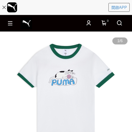
開啟APP
0
1
/
6