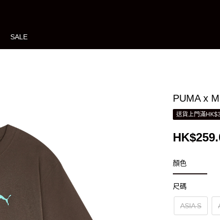
SALE
PUMA x M
送貨上門滿HK$3
HK$259.
顏色
尺碼
ASIA S