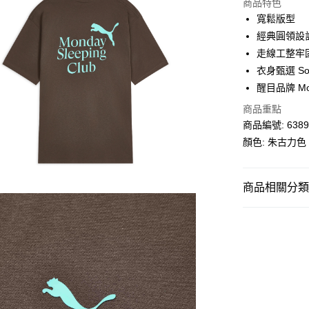
商品特色
相關說明
寬鬆版型
Alipay, PayMe,
經典圓領設
送貨方式
走線工整牢
衣身甄選 So
單筆訂單淨值滿
醒目品牌 Mo
每筆HK$30.0
商品重點
滿$599可享
商品編號: 6389
顏色: 朱古力色
商品相關分類 (
男子
服裝
女子
服裝
PUMA SPECIA
SELECT
PU