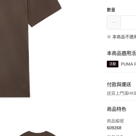
數量
※ 本商品不適
本商品適用
PUMA 
活動
付款與運送
送貨上門滿HK$
付款方式
商品特色
信用卡
商品編號
609268
線上付款