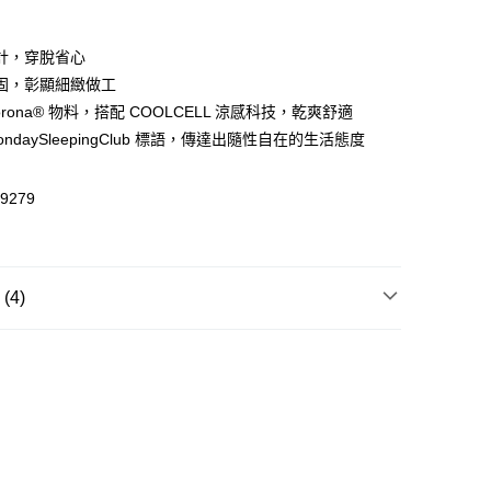
 WeChat Pay, UnionPay, FPS
計，穿脫省心
固，彰顯細緻做工
rona® 物料，搭配 COOLCELL 涼感科技，乾爽舒適
$399可享免運費優惠
ndaySleepingClub 標語，傳達出隨性自在的生活態度
0，滿HK$399.00或以上免運費
澳門免運費優惠
運費表
9279
4)
T恤/其他上衣
T恤/其他上衣
LS
MA x MondaySleepingClub