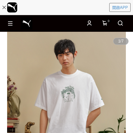
開啟APP
0
1
/
7