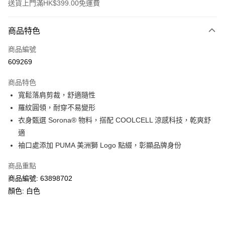
送貨上門滿HK$399.00免運費
付款方式
商品特色
信用卡
商品編號
線上付款
609269
相關說明
Alipay, PayMe, WeChat Pay, UnionPay, FPS
商品特色
送貨方式
寬鬆落肩剪裁，舒適隨性
羅紋圓領，耐穿不易變形
單筆訂單淨值滿$399可享免運費優惠
衣身甄選 Sorona® 物料，搭配 COOLCELL 涼感科技，乾爽舒
每筆HK$30.00，滿HK$399.00或以上免運費
適
滿$599可享澳門免運費優惠
運費表
袖口處添加 PUMA 美洲獅 Logo 點綴，彰顯品牌身份
商品重點
商品編號: 63898702
顏色: 白色