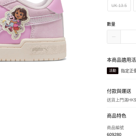
UK 13.5
數量
本商品適用
指定正價
活動
付款與運送
送貨上門滿HK$
付款方式
商品特色
信用卡
商品編號
609280