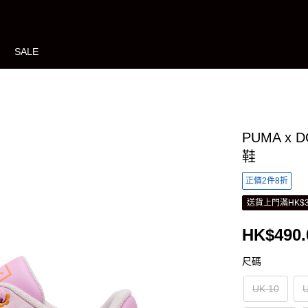
SALE
PUMA x 
鞋
正價2件8折
送貨上門滿HK$3
HK$490.
尺碼
UK 10
U