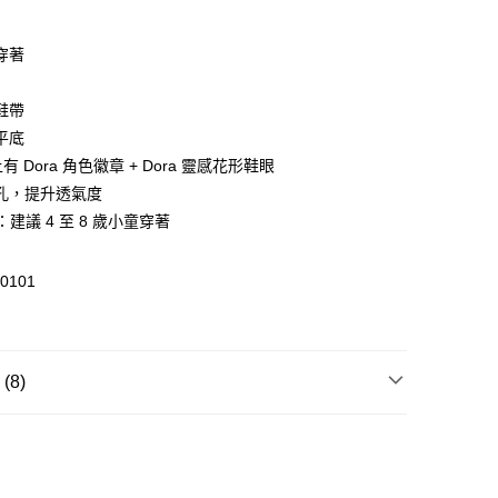
穿著
 WeChat Pay, UnionPay, FPS
鞋帶
平底
$399可享免運費優惠
p 上有 Dora 角色徽章 + Dora 靈感花形鞋眼
0，滿HK$399.00或以上免運費
孔，提升透氣度
澳門免運費優惠
運費表
：建議 4 至 8 歲小童穿著
0101
8)
小童