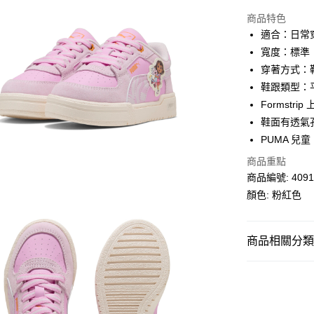
線上付款
商品特色
相關說明
適合：日常
Alipay, PayMe,
寬度：標準
送貨方式
穿著方式：
鞋跟類型：
單筆訂單淨值滿
Formstri
每筆HK$30.0
鞋面有透氣
滿$599可享
PUMA 兒童
商品重點
商品編號: 4091
顏色: 粉紅色
商品相關分類 (
兒童
鞋類
人氣商品推薦