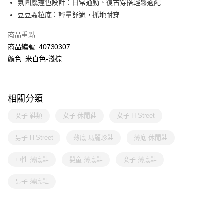
氛圍感撞色設計：日常通勤、復古穿搭輕鬆適配
豆豆顆粒底：輕量舒適，抓地耐穿
商品重點
商品編號: 40730307
顏色: 米白色-淺棕
相關分類
女子 鞋類
女子 休閒鞋
女子 H-Street
男子 H-Street
薄底 瑪麗珍鞋
薄底 休閒鞋
中性 薄底鞋
嬰童 薄底鞋
女子 薄底鞋
男子 薄底鞋