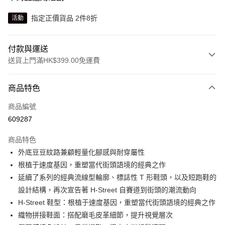
指定正價貨品 2件8折
活動
付款與運送
送貨上門滿HK$399.00免運費
付款方式
商品特色
信用卡
商品編號
線上付款
609287
相關說明
Alipay, PayMe, WeChat Pay, UnionPay, FPS
商品特色
送貨方式
外底豆豆紋路兼顧輕量化腳感與耐穿屬性
根植于速度基因，重塑當代街頭語境的經典之作
單筆訂單淨值滿$399可享免運費優惠
延續了系列的經典流線型輪廓、標誌性 T 形鞋頭，以及短跑鞋的
每筆HK$30.00，滿HK$399.00或以上免運費
設計結構，再次宣告著 H-Street 自賽道到街頭的潮流動向
滿$599可享澳門免運費優惠
運費表
H-Street 鞋型：根植于速度基因，重塑當代街頭語境的經典之作
織物拼接鞋面：搭配磨毛皮革細節，提升視覺層次