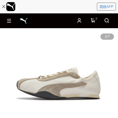
開啟APP
0
1
/
7