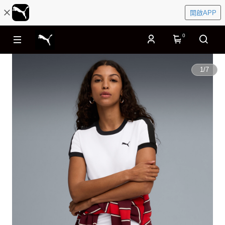
開啟APP
0
1
/
7