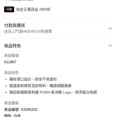
指定正價貨品 2件8折
活動
付款與運送
送貨上門滿HK$399.00免運費
付款方式
商品特色
信用卡
商品編號
線上付款
611867
相關說明
Alipay, PayMe, WeChat Pay, UnionPay, FPS
商品特色
送貨方式
羅紋領口設計，耐穿不易變形
甄選柔軟棉質混紡物料，觸感細膩親膚
單筆訂單淨值滿$399可享免運費優惠
胸前點綴精美刺繡 PUMA 美洲獅 Logo，增添復古格調
每筆HK$30.00，滿HK$399.00或以上免運費
商品重點
滿$599可享澳門免運費優惠
運費表
商品編號: 63395202
顏色: 白色