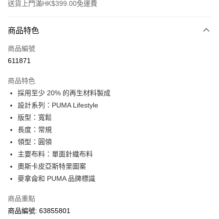
送貨上門滿HK$399.00免運費
付款方式
商品特色
信用卡
商品編號
線上付款
611871
相關說明
Alipay, PayMe, WeChat Pay, UnionPay, FPS
商品特色
送貨方式
採用至少 20% 的再生材料製成
設計系列：PUMA Lifestyle
單筆訂單淨值滿$399可享免運費優惠
版型：寬鬆
每筆HK$30.00，滿HK$399.00或以上免運費
長度：常規
滿$599可享澳門免運費優惠
運費表
領型：圓領
主要布料：單面針織布料
奧斯卡皮亞斯特里圖案
麥拿侖和 PUMA 品牌標識
商品重點
商品編號: 63855801