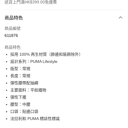
送貨上門滿HK$399.00免運費
付款方式
商品特色
信用卡
商品編號
線上付款
611876
相關說明
Alipay, PayMe, WeChat Pay, UnionPay, FPS
商品特色
送貨方式
採用 100% 再生材質（飾邊和裝飾除外）
設計系列：PUMA Lifestyle
單筆訂單淨值滿$399可享免運費優惠
版型：常規
每筆HK$30.00，滿HK$399.00或以上免運費
長度：常規
滿$599可享澳門免運費優惠
運費表
彈性腰帶配抽繩
主要面料：平紋織物
彈性下擺
腰型：中腰
口袋：貼邊口袋
法拉利和 PUMA 標誌性標識