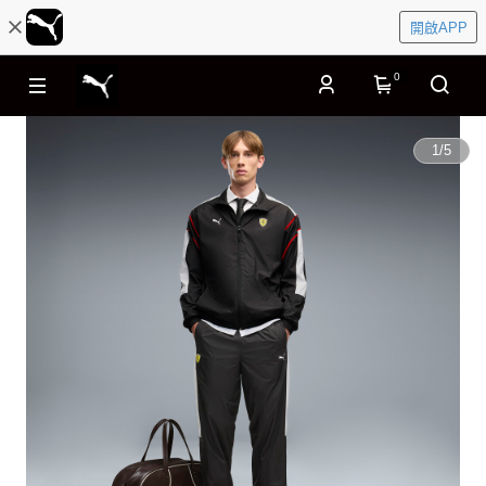
開啟APP
0
1
/
5