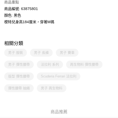
商品重點
商品編號: 63875801
顏色: 黑色
模特兒身高184厘米，穿著M碼
相關分類
男子 服裝
男子 長褲
男子 賽車
男子 彈性腰帶
法拉利 系列
再生物料 彈性腰帶
版型 彈性腰帶
Scuderia Ferrari 法拉利
彈性腰帶 抽繩
男子 再生物料
商品推薦