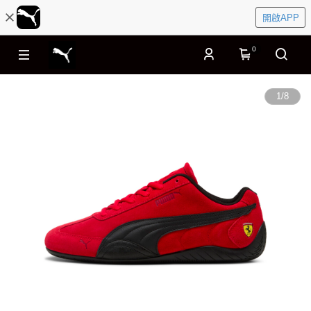
開啟APP
0
1
/
8