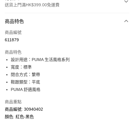
送貨上門滿HK$399.00免運費
付款方式
商品特色
信用卡
商品編號
線上付款
611879
相關說明
Alipay, PayMe, WeChat Pay, UnionPay, FPS
商品特色
送貨方式
設計用途：PUMA 生活風格系列
寬度：標準
單筆訂單淨值滿$399可享免運費優惠
閉合方式：繫帶
每筆HK$30.00，滿HK$399.00或以上免運費
鞋跟類型：平底
滿$599可享澳門免運費優惠
運費表
PUMA 舒適風格
商品重點
商品編號: 30940402
顏色: 紅色-黑色