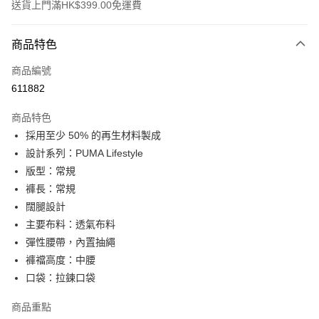
送貨上門滿HK$399.00免運費
付款方式
商品特色
信用卡
商品編號
線上付款
611882
相關說明
Alipay, PayMe, WeChat Pay, UnionPay, FPS
商品特色
送貨方式
採用至少 50% 的再生材料製成
設計系列：PUMA Lifestyle
單筆訂單淨值滿$399可享免運費優惠
版型：常規
每筆HK$30.00，滿HK$399.00或以上免運費
褲長：常規
滿$599可享澳門免運費優惠
運費表
闊腿設計
主要布料：透氣布料
彈性腰帶，內置抽繩
褲襠高度：中腰
口袋：拉鍊口袋
商品重點