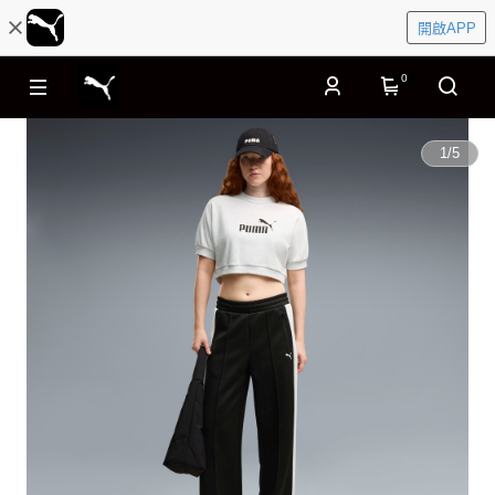
開啟APP
0
1
/
5